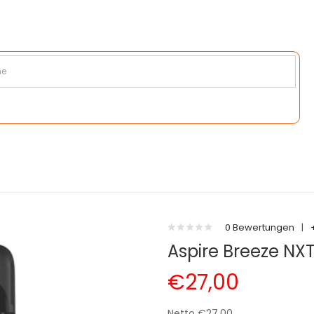
0 Bewertungen
|
Aspire Breeze NX
€27,00
Netto €27,00