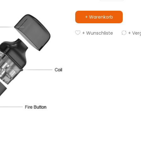
+ Warenkorb
+ Wunschliste
+ Ver