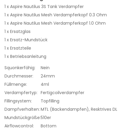
1 x Aspire Nautilus 3S Tank Verdampfer
1 x Aspire Nautilus Mesh Verdampferkopf 0.3 Ohm
1 x Aspire Nautilus Mesh Verdampferkopf 1.0 Ohm
1 x Ersatzglas
1 x Ersatz-Mundstück
1 x Ersatzteile
1 x Betriebsanleitung
Squonkerfähig:
Nein
Durchmesser:
24mm
Füllmenge:
4ml
Verdampfertyp:
Fertigcoilverdampfer
Fillingsystem:
Topfilling
Dampfverhalten:
MTL (Backendampfen), Resktrives DL
Mundstückgröße:
510er
Airflowcontrol:
Bottom