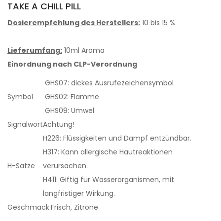
TAKE A CHILL PILL
Dosierempfehlung des Herstellers:
10 bis 15 %
Lieferumfang:
10ml Aroma
Einordnung nach CLP-Verordnung
GHS07: dickes Ausrufezeichensymbol
Symbol
GHS02: Flamme
GHS09: Umwel
Signalwort
Achtung!
H226: Flüssigkeiten und Dampf entzündbar.
H317: Kann allergische Hautreaktionen
H-Sätze
verursachen.
H411: Giftig für Wasserorganismen, mit
langfristiger Wirkung.
Geschmack:
Frisch, Zitrone