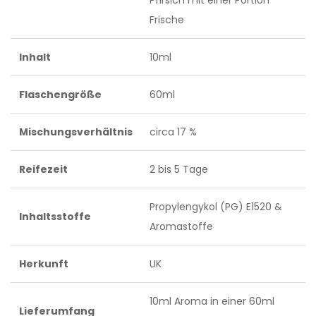
Pfirsich mit einer Portion
Frische
Inhalt
10ml
Flaschengröße
60ml
Mischungsverhältnis
circa 17 %
Reifezeit
2 bis 5 Tage
Propylengykol (PG) E1520 &
Inhaltsstoffe
Aromastoffe
Herkunft
UK
10ml Aroma in einer 60ml
Lieferumfang