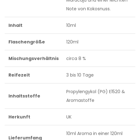
Maracuja und einer leichten
Note von Kokosnuss.
Inhalt
10ml
Flaschengröße
120ml
Mischungsverhältnis
circa 8 %
Reifezeit
3 bis 10 Tage
Propylengykol (PG) E1520 &
Inhaltsstoffe
Aromastoffe
Herkunft
UK
10ml Aroma in einer 120ml
Lieferumfang