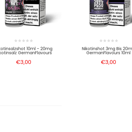
kotinsalzshot 10ml - 20mg
Nikotinshot 3mg Bis 20
kotinsalz GermanFlavours
GermanFlavours 10ml
€3,00
€3,00