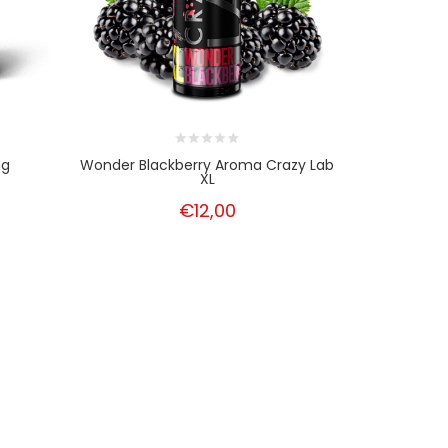
mg
Wonder Blackberry Aroma Crazy Lab
Fresh Str
XL
€12,00