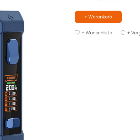
+ Warenkorb
+ Wunschliste
+ Ver