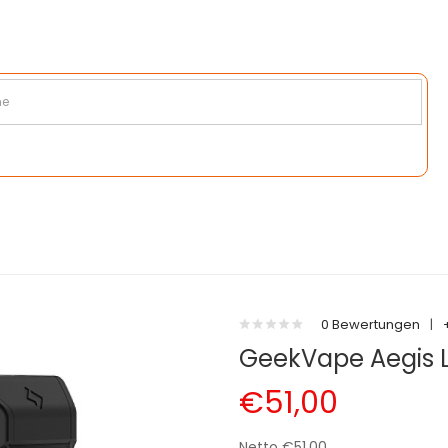
0 Bewertungen
|
GeekVape Aegis 
€51,00
Netto €51,00