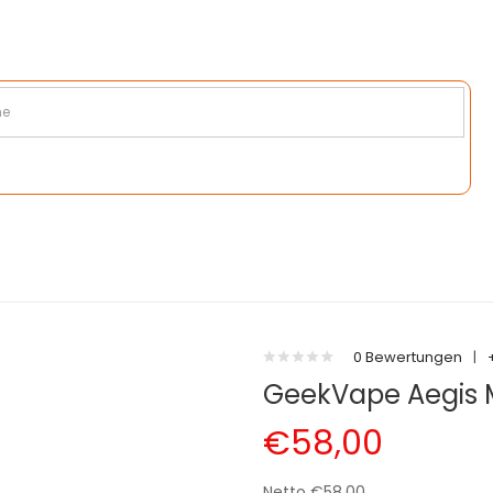
0 Bewertungen
|
GeekVape Aegis 
€58,00
Netto €58,00