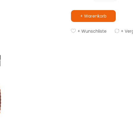
+ Warenkorb
+ Wunschliste
+ Ver