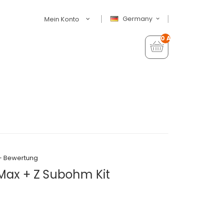
Germany
Mein Konto
0 Artikel - €0,00
+ Bewertung
Max + Z Subohm Kit