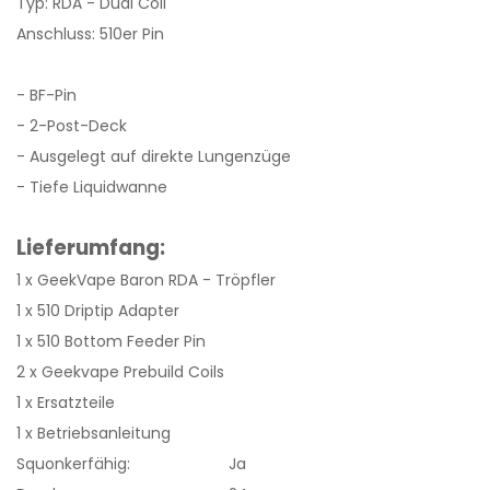
Typ: RDA - Dual Coil
Anschluss: 510er Pin
- BF-Pin
- 2-Post-Deck
- Ausgelegt auf direkte Lungenzüge
- Tiefe Liquidwanne
Lieferumfang:
1 x GeekVape Baron RDA - Tröpfler
1 x 510 Driptip Adapter
1 x 510 Bottom Feeder Pin
2 x Geekvape Prebuild Coils
1 x Ersatzteile
1 x Betriebsanleitung
Squonkerfähig:
Ja