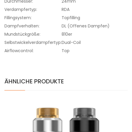
Durchmesser:
24mm
Verdampfertyp:
RDA
Fillingsystem:
Topfilling
Dampfverhalten:
DL (Offenes Dampfen)
Mundstückgröße:
810er
Selbstwickelverdampfertyp:
Dual-Coil
Airflowcontrol:
Top
ÄHNLICHE PRODUKTE