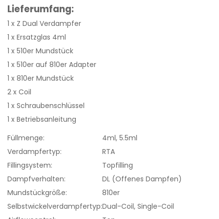
Lieferumfang:
1 x Z Dual Verdampfer
1 x Ersatzglas 4ml
1 x 510er Mundstück
1 x 510er auf 810er Adapter
1 x 810er Mundstück
2 x Coil
1 x Schraubenschlüssel
1 x Betriebsanleitung
Füllmenge:
4ml, 5.5ml
Verdampfertyp:
RTA
Fillingsystem:
Topfilling
Dampfverhalten:
DL (Offenes Dampfen)
Mundstückgröße:
810er
Selbstwickelverdampfertyp:
Dual-Coil, Single-Coil