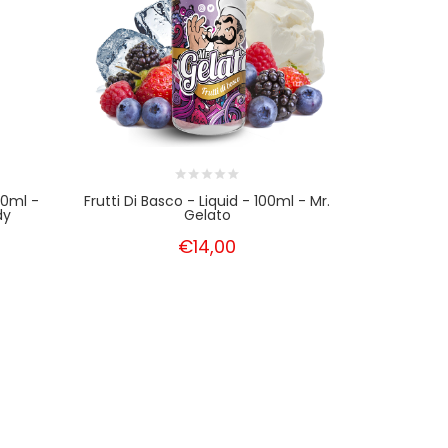
00ml -
Frutti Di Basco - Liquid - 100ml - Mr.
Gelato Al L
dy
Gelato
€14,00