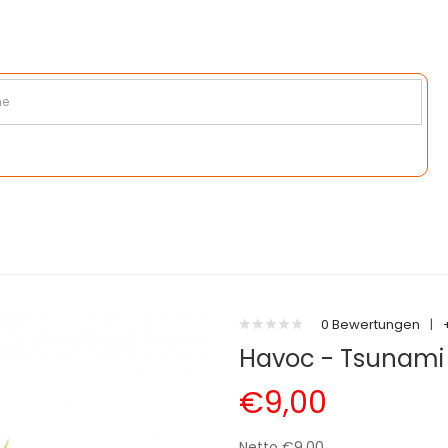
0 Bewertungen
|
Havoc - Tsunami 
€9,00
Netto €9,00