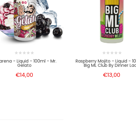
rena - Liquid - 100ml - Mr.
Raspberry Mojito - Liquid - 1
Gelato
Big ML Club By Dinner La
€14,00
€13,00