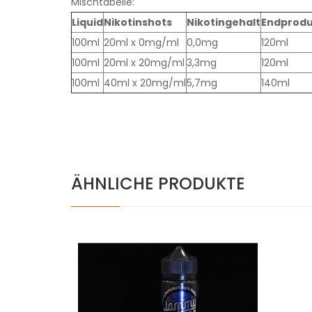
Mischtabelle:
Liquid
Nikotinshots
Nikotingehalt
Endprodu
100ml
20ml x 0mg/ml
0,0mg
120ml
100ml
20ml x 20mg/ml
3,3mg
120ml
100ml
40ml x 20mg/ml
5,7mg
140ml
ÄHNLICHE PRODUKTE