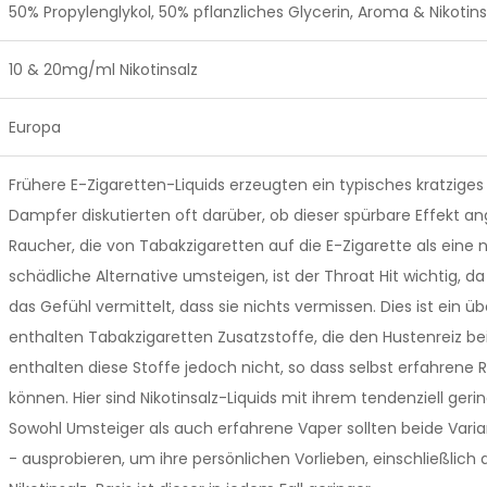
50% Propylenglykol, 50% pflanzliches Glycerin, Aroma & Nikotins
10 & 20mg/ml Nikotinsalz
Europa
Frühere E-Zigaretten-Liquids erzeugten ein typisches kratziges G
Dampfer diskutierten oft darüber, ob dieser spürbare Effekt
Raucher, die von Tabakzigaretten auf die E-Zigarette als ei
schädliche Alternative umsteigen, ist der Throat Hit wichtig, d
das Gefühl vermittelt, dass sie nichts vermissen. Dies ist ein
enthalten Tabakzigaretten Zusatzstoffe, die den Hustenreiz b
enthalten diese Stoffe jedoch nicht, so dass selbst erfahren
können. Hier sind Nikotinsalz-Liquids mit ihrem tendenziell geri
Sowohl Umsteiger als auch erfahrene Vaper sollten beide Varian
- ausprobieren, um ihre persönlichen Vorlieben, einschließlich de