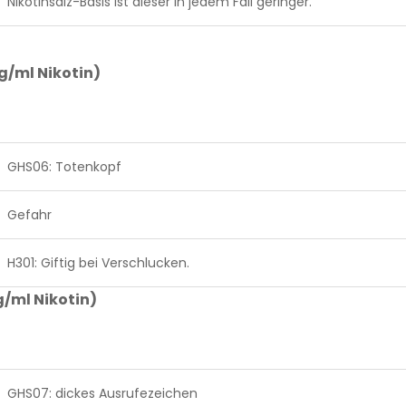
Nikotinsalz-Basis ist dieser in jedem Fall geringer.
/ml Nikotin)
GHS06: Totenkopf
Gefahr
H301: Giftig bei Verschlucken.
/ml Nikotin)
GHS07: dickes Ausrufezeichen