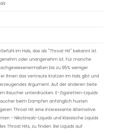
alz
efühl im Hals, das als "Throat Hit" bekannt ist.
 angenehm oder unangenehm ist. Für manche
ne nachgewiesenermaßen bis zu 95% weniger
a er ihnen das vertraute Kratzen im Hals gibt und
 überzeugendes Argument. Auf der anderen Seite
eim Raucher unterdrücken. E-Zigaretten-Liquids
e Raucher beim Dampfen anfänglich husten
ngeren Throat Hit eine interessante Alternative.
ten - Nikotinsalz-Liquids und klassische Liquids
s Throat Hits, zu finden. Bei Liquids auf