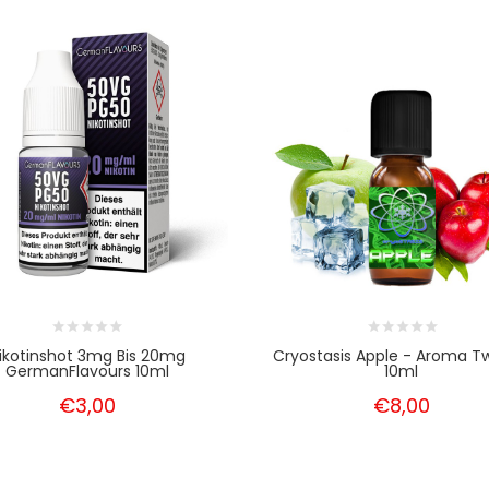
ikotinshot 3mg Bis 20mg
Cryostasis Apple - Aroma T
GermanFlavours 10ml
10ml
€3,00
€8,00