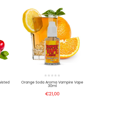
wisted
Orange Soda Aroma Vampire Vape
Vanilla C
30ml
€21,00