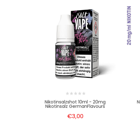
Nikotinsalzshot 10ml - 20mg
N
Nikotinsalz GermanFlavours
€3,00