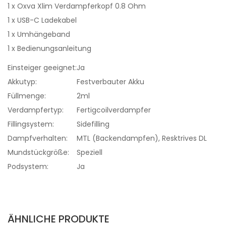
1 x Oxva Xlim Verdampferkopf 0.8 Ohm
1 x USB-C Ladekabel
1 x Umhängeband
1 x Bedienungsanleitung
Einsteiger geeignet:
Ja
Akkutyp:
Festverbauter Akku
Füllmenge:
2ml
Verdampfertyp:
Fertigcoilverdampfer
Fillingsystem:
Sidefilling
Dampfverhalten:
MTL (Backendampfen), Resktrives DL
Mundstückgröße:
Speziell
Podsystem:
Ja
ÄHNLICHE PRODUKTE