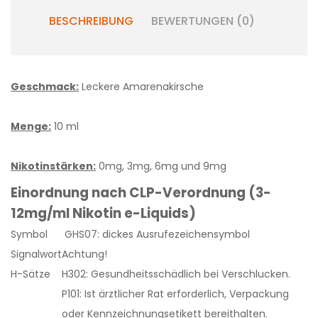
BESCHREIBUNG
BEWERTUNGEN (0)
Geschmack:
Leckere Amarenakirsche
Menge:
10 ml
Nikotinstärken:
0mg, 3mg, 6mg und 9mg
Einordnung nach CLP-Verordnung (3-
12mg/ml Nikotin e-Liquids)
Symbol
GHS07: dickes Ausrufezeichensymbol
Signalwort
Achtung!
H-Sätze
H302: Gesundheitsschädlich bei Verschlucken.
P101: Ist ärztlicher Rat erforderlich, Verpackung
oder Kennzeichnungsetikett bereithalten.