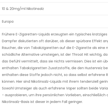
10 & 20mg/ml Nikotinsalz
Europa
Frühere E-Zigaretten-Liquids erzeugten ein typisches kratziges G
Dampfer diskutierten oft darüber, ob dieser spürbare Effekt
Raucher, die von Tabakzigaretten auf die E-Zigarette als ei
schädliche Alternative umsteigen, ist der Throat Hit wichtig, d
das Gefühl vermittelt, dass sie nichts vermissen. Dies ist ein
enthalten Tabakzigaretten Zusatzstoffe, die den Hustenreiz b
enthalten diese Stoffe jedoch nicht, so dass selbst erfahren
können. Hier sind Nikotinsalz-Liquids mit ihrem tendenziell geri
Sowohl Umsteiger als auch erfahrene Vaper sollten beide Varian
- ausprobieren, um ihre persönlichen Vorlieben, einschließlich de
Nikotinsalz-Basis ist dieser in jedem Fall geringer.