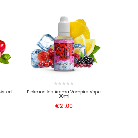
wisted
Pinkman Ice Aroma Vampire Vape
Orange So
30ml
€21,00