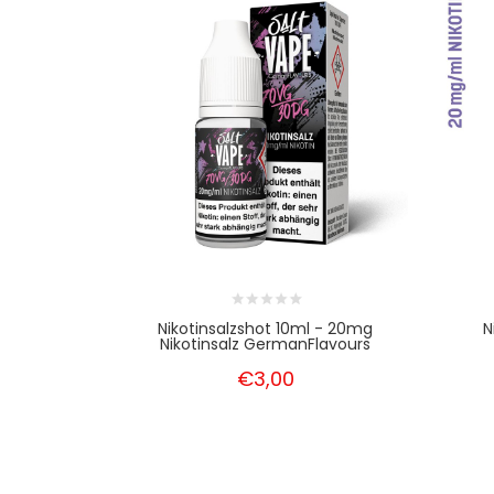
Nikotinsalzshot 10ml - 20mg
N
Nikotinsalz GermanFlavours
€3,00