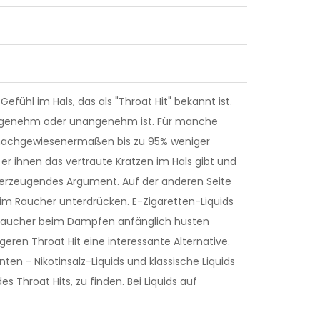
efühl im Hals, das als "Throat Hit" bekannt ist.
 angenehm oder unangenehm ist. Für manche
ne nachgewiesenermaßen bis zu 95% weniger
a er ihnen das vertraute Kratzen im Hals gibt und
 überzeugendes Argument. Auf der anderen Seite
eim Raucher unterdrücken. E-Zigaretten-Liquids
e Raucher beim Dampfen anfänglich husten
ngeren Throat Hit eine interessante Alternative.
ten - Nikotinsalz-Liquids und klassische Liquids
s Throat Hits, zu finden. Bei Liquids auf