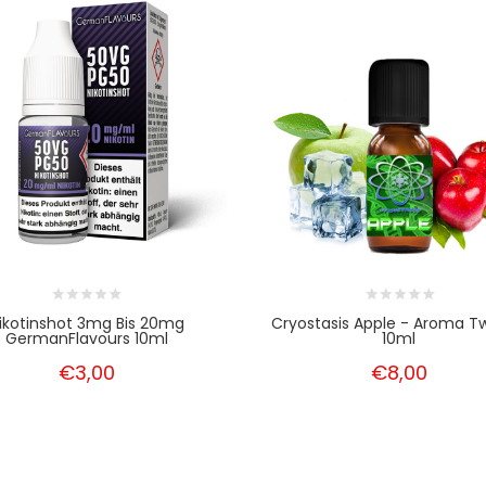
ikotinshot 3mg Bis 20mg
Cryostasis Apple - Aroma T
GermanFlavours 10ml
10ml
€3,00
€8,00