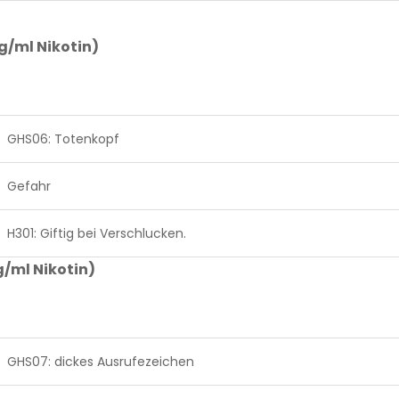
/ml Nikotin)
GHS06: Totenkopf
Gefahr
H301: Giftig bei Verschlucken.
/ml Nikotin)
GHS07: dickes Ausrufezeichen