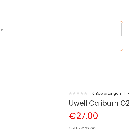
0 Bewertungen
|
Uwell Caliburn G
€27,00
Netto €27,00