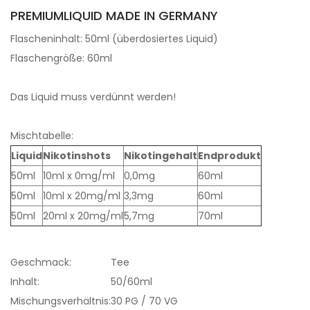
PREMIUMLIQUID MADE IN GERMANY
Flascheninhalt: 50ml (überdosiertes Liquid)
Flaschengröße: 60ml
Das Liquid muss verdünnt werden!
Mischtabelle:
Liquid
Nikotinshots
Nikotingehalt
Endprodukt
50ml
10ml x 0mg/ml
0,0mg
60ml
50ml
10ml x 20mg/ml
3,3mg
60ml
50ml
20ml x 20mg/ml
5,7mg
70ml
Geschmack:
Tee
Inhalt:
50/60ml
Mischungsverhältnis:
30 PG / 70 VG