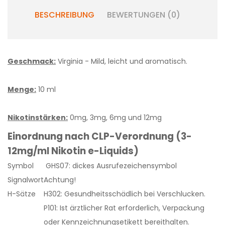
BESCHREIBUNG
BEWERTUNGEN (0)
Geschmack:
Virginia - Mild, leicht und aromatisch.
Menge:
10 ml
Nikotinstärken:
0mg, 3mg, 6mg und 12mg
Einordnung nach CLP-Verordnung (3-
12mg/ml Nikotin e-Liquids)
Symbol
GHS07: dickes Ausrufezeichensymbol
Signalwort
Achtung!
H-Sätze
H302: Gesundheitsschädlich bei Verschlucken.
P101: Ist ärztlicher Rat erforderlich, Verpackung
oder Kennzeichnungsetikett bereithalten.