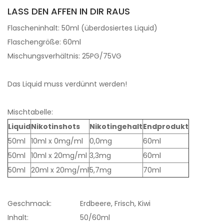
LASS DEN AFFEN IN DIR RAUS
Flascheninhalt: 50ml (überdosiertes Liquid)
Flaschengröße: 60ml
Mischungsverhältnis: 25PG/75VG
Das Liquid muss verdünnt werden!
Mischtabelle:
Liquid
Nikotinshots
Nikotingehalt
Endprodukt
50ml
10ml x 0mg/ml
0,0mg
60ml
50ml
10ml x 20mg/ml
3,3mg
60ml
50ml
20ml x 20mg/ml
5,7mg
70ml
Geschmack:
Erdbeere, Frisch, Kiwi
Inhalt:
50/60ml