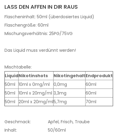
LASS DEN AFFEN IN DIR RAUS
Flascheninhalt: 50ml (überdosiertes Liquid)
Flaschengröße: 60ml
Mischungsverhältnis: 25PG/75VG
Das Liquid muss verdünnt werden!
Mischtabelle:
Liquid
Nikotinshots
Nikotingehalt
Endprodukt
50ml
10ml x 0mg/ml
0,0mg
60ml
50ml
10ml x 20mg/ml
3,3mg
60ml
50ml
20ml x 20mg/ml
5,7mg
70ml
Geschmack:
Apfel, Frisch, Traube
Inhalt:
50/60ml